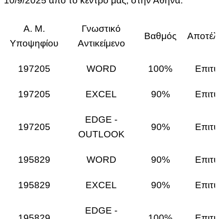
10/9/2025 από το κέντρο μας, στην Αθήνα.
Α. Μ.
Γνωστικό
Βαθμός
Αποτέλ
Υποψηφίου
Αντικείμενο
197205
WORD
100%
Επιτυ
197205
EXCEL
90%
Επιτυ
EDGE -
197205
90%
Επιτυ
OUTLOOK
195829
WORD
90%
Επιτυ
195829
EXCEL
90%
Επιτυ
EDGE -
195829
100%
Επιτυ