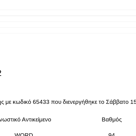
2
ης με κωδικό 65433
που διενεργήθηκε το Σάββατο 15
νωστικό Αντικείμενο
Βαθμός
WORD
94