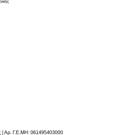
ρικής
 | Αρ. Γ.Ε.ΜΗ: 061495403000