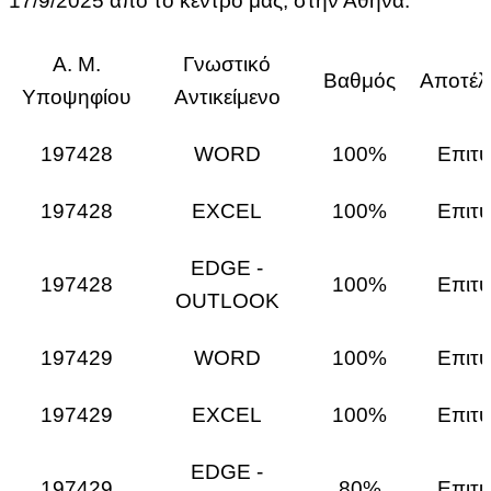
17/9/2025 από το κέντρο μας, στην Αθήνα.
Α. Μ.
Γνωστικό
Βαθμός
Αποτέλ
Υποψηφίου
Αντικείμενο
197428
WORD
100%
Επιτυ
197428
EXCEL
100%
Επιτυ
EDGE -
197428
100%
Επιτυ
OUTLOOK
197429
WORD
100%
Επιτυ
197429
EXCEL
100%
Επιτυ
EDGE -
197429
80%
Επιτυ