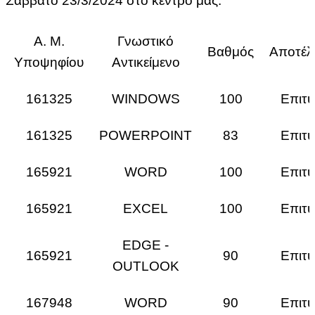
Σάββατο 23/3/2024 στο κέντρο μας.
Α. Μ.
Γνωστικό
Βαθμός
Αποτέλ
Υποψηφίου
Αντικείμενο
161325
WINDOWS
100
Επιτυ
161325
POWERPOINT
83
Επιτυ
165921
WORD
100
Επιτυ
165921
EXCEL
100
Επιτυ
EDGE -
165921
90
Επιτυ
OUTLOOK
167948
WORD
90
Επιτυ