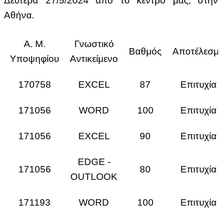
Δευτέρα 27/5/2024 από το κέντρο μας, στην
Αθήνα.
Α. Μ.
Γνωστικό
Βαθμός
Αποτέλεσμ
Υποψηφίου
Αντικείμενο
170758
EXCEL
87
Επιτυχία
171056
WORD
100
Επιτυχία
171056
EXCEL
90
Επιτυχία
EDGE -
171056
80
Επιτυχία
OUTLOOK
171193
WORD
100
Επιτυχία