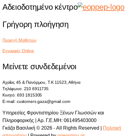
Αδειοδοτημένο κέντρο
Γρήγορη πλοήγηση
Περιοχή Μαθητών
Εγγραφές Online
Μείνετε συνδεδεμένοι
Αχαΐας 45 & Πανόρμου, Τ.Κ 11523, Αθήνα
Τηλέφωνο: 210 6911735
Κινητό: 693 1815305
E-mail: customers.gaza@gmail.com
Υπηρεσίες Φροντιστηρίου Ξένων Γλωσσών και
Πληροφορικής | Αρ. Γ.Ε.ΜΗ: 061495403000
Γκάζα Βασιλική © 2026 - All Rights Reserved |
Πολιτική
απορρήτου
| Powered by
ggeorgiou.gr